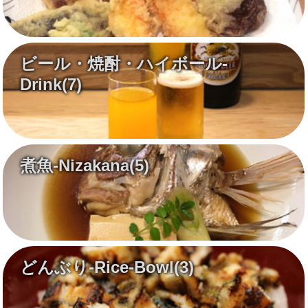
ビール・焼酎・ハイボール-
Drink
(7)
煮魚-Nizakana
(5)
どんぶり-Rice-Bowl
(3)