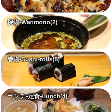
椀物-Wanmono
(2)
巻物-Sushi-rolls
(5)
ランチ-定食-Lunch
(4)