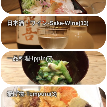
日本酒・ワイン-Sake-Wine
(13)
一品料理-Ippin
(7)
揚げ物-Tempura
(3)