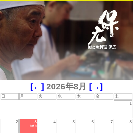
鮨と魚料理 保広
[←]
2026年8月
[→]
日
月
火
水
木
金
土
1
2
3
4
5
6
7
8
定休日