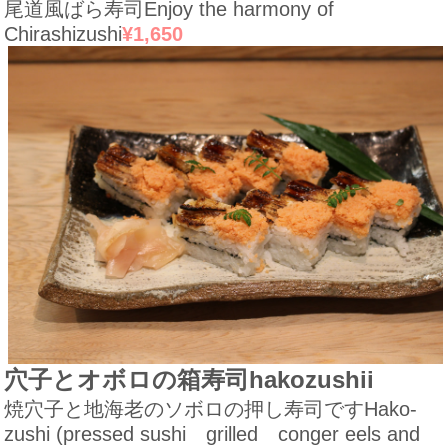
尾道風ばら寿司
Enjoy the harmony of
Chirashizushi
¥1,650
穴子とオボロの箱寿司
hakozushii
焼穴子と地海老のソボロの押し寿司です
Hako-
zushi (pressed sushi grilled conger eels and