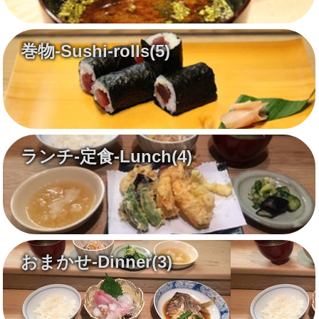
巻物-Sushi-rolls
(5)
ランチ-定食-Lunch
(4)
おまかせ-Dinner
(3)