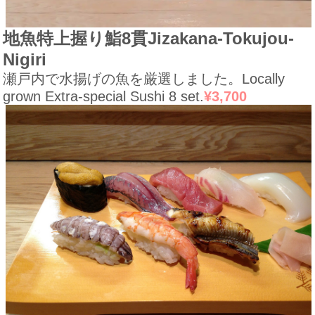
地魚特上握り鮨8貫
Jizakana-Tokujou-
Nigiri
瀬戸内で水揚げの魚を厳選しました。
Locally
grown Extra-special Sushi 8 set.
¥3,700