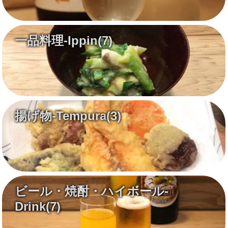
一品料理-Ippin
(7)
揚げ物-Tempura
(3)
ビール・焼酎・ハイボール-
Drink
(7)