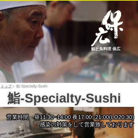
鮨と魚料理 保広
トップ
＞ 鮨-Specialty-Sushi
鮨-Specialty-Sushi
営業時間 昼11:30~14:00 夜17:00~21:00(LO20:30)
感染の対策をして営業致しております