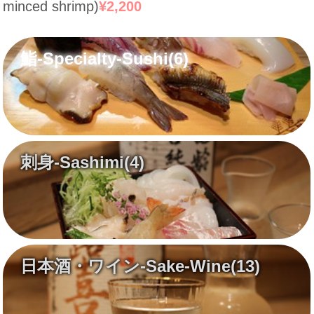
minced shrimp)
¥2,200
鮨-Specialty-Sushi
(6)
刺身-Sashimi
(4)
日本酒・ワイン-Sake-Wine
(13)