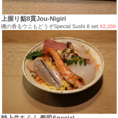
上握り鮨8貫
Jou-Nigiri
磯の香るウニもどうぞ
Special Sushi 8 set.
¥2,200
特上生ちらし寿司
Special