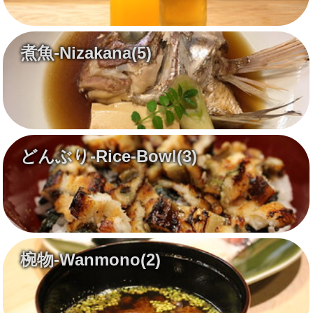
煮魚-Nizakana
(5)
どんぶり-Rice-Bowl
(3)
椀物-Wanmono
(2)