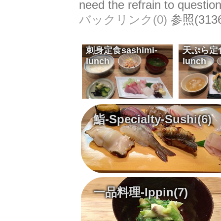
need the refrain to question
バックリンク(0)
参照(3136
刺身定食
sashimi-
天ぷら定
lunch
lunch
刺身と白御飯に自家製の漬け物
Sashimi Plain rice Vinegared dish
¥2,100
天ぷらと白御飯に自家製の漬け物
Tempura Plain rice Vinegared dish
¥2,100
鮨-Specialty-Sushi
(6)
一品料理-Ippin
(7)