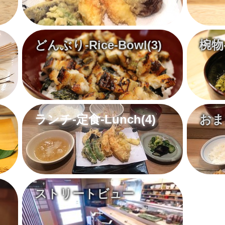
どんぶり-Rice-Bowl
(3)
椀物
ランチ-定食-Lunch
(4)
おまか
ストリートビュー