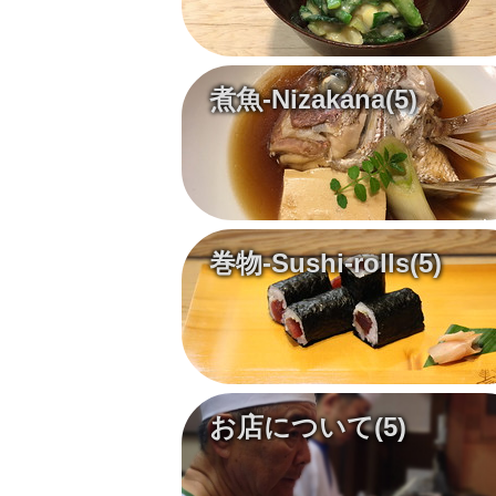
煮魚-Nizakana
(5)
巻物-Sushi-rolls
(5)
お店について
(5)