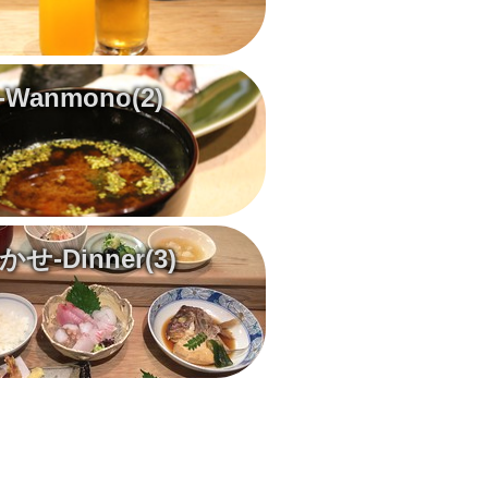
-Wanmono
(2)
せ-Dinner
(3)