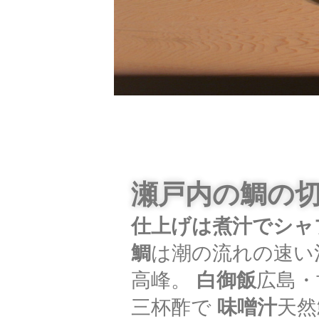
瀬戸内の鯛の
仕上げは煮汁でシャ
鯛
は潮の流れの速い
高峰。
白御飯
広島・
三杯酢で
味噌汁
天然