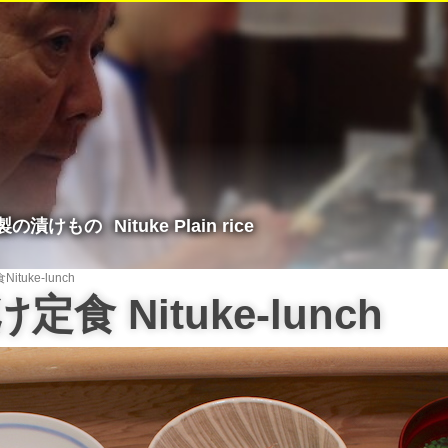
製の漬けもの
Nituke Plain rice
食
Nituke-lunch
け定食
Nituke-lunch