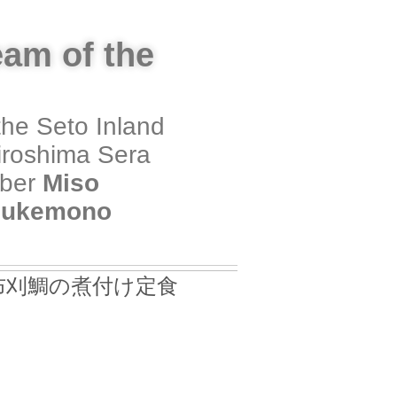
eam of the
 the Seto Inland
iroshima Sera
mber
Miso
sukemono