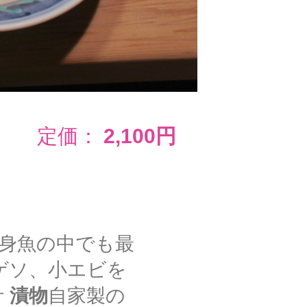
定価：
2,100円
身魚の中でも最
ゲソ、小エビを
汁
漬物
自家製の