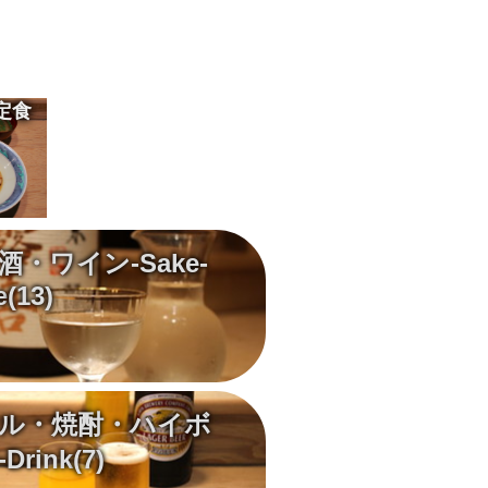
定食
酒・ワイン-Sake-
e
(13)
ル・焼酎・ハイボ
Drink
(7)