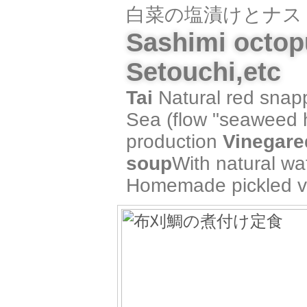
白菜の塩漬けとナス
Sashimi octop
Setouchi,etc
Tai
Natural red snappe
Sea (flow "seaweed h
production
Vinegare
soup
With natural w
Homemade pickled v