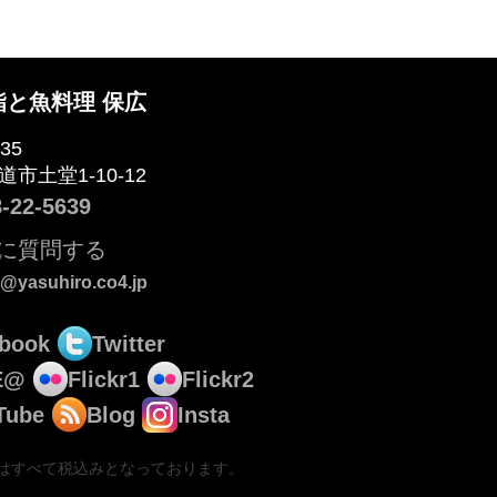
鮨と魚料理 保広
35
市土堂1-10-12
-22-5639
に質問する
@yasuhiro.co4.jp
ebook
Twitter
E@
Flickr1
Flickr2
Tube
Blog
Insta
はすべて税込みとなっております。