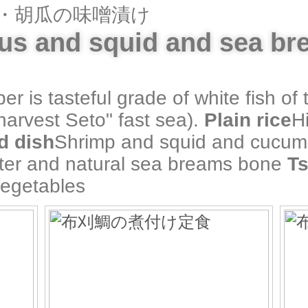
・胡瓜の味噌漬け
us and squid and sea br
r is tasteful grade of white fish of
arvest Seto" fast sea).
Plain rice
H
d dish
Shrimp and squid and cucu
ater and natural sea breams bone
T
egetables