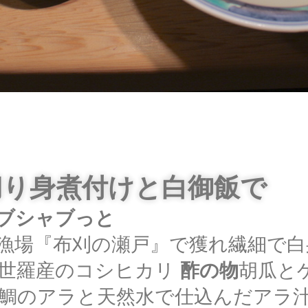
切り身煮付けと白御飯で
ブシャブっと
漁場『布刈の瀬戸』で獲れ繊細で白
世羅産のコシヒカリ
酢の物
胡瓜と
鯛のアラと天然水で仕込んだアラ