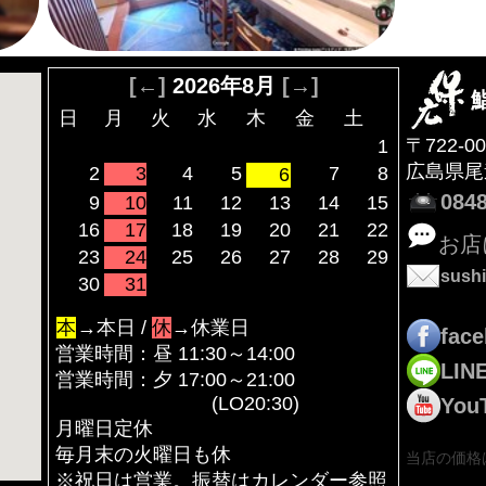
[←]
2026年8月
[→]
日
月
火
水
木
金
土
〒722-00
1
広島県尾道
2
3
4
5
7
8
6
0848
9
10
11
12
13
14
15
16
17
18
19
20
21
22
お店
23
24
25
26
27
28
29
sushi
30
31
本
→本日 /
休
→休業日
fac
営業時間：昼 11:30～14:00
LIN
営業時間：夕 17:00～21:00
(LO20:30)
You
月曜日定休
毎月末の火曜日も休
当店の価格
※祝日は営業。振替はカレンダー参照