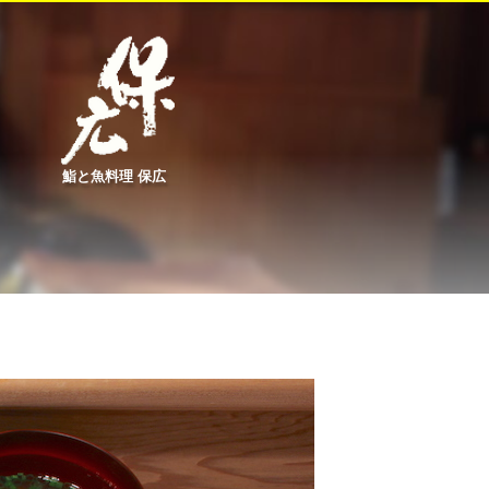
鮨と魚料理 保広