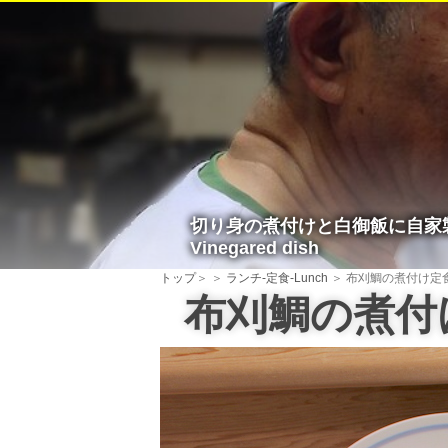
切り身の煮付けと白御飯に自家
Vinegared dish
トップ
＞
＞
ランチ-定食-Lunch
＞ 布刈鯛の煮付け定
布刈鯛の煮付