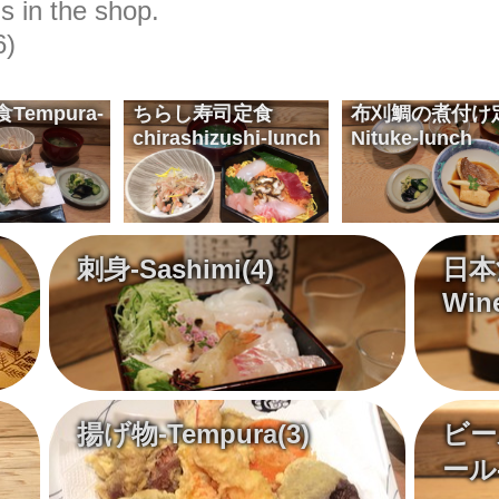
s in the shop.
)
食
Tempura-
ちらし寿司定食
布刈鯛の煮付け
chirashizushi-lunch
Nituke-lunch
尾道風ばら寿司
Enjoy the harmony of Chirashizushi
¥2,100
切り身の煮付けと白御飯に自家製の漬けもの
Nituke Plain rice Vinegared dish
¥2,100
刺身-Sashimi
(4)
日本
Win
揚げ物-Tempura
(3)
ビー
ール-