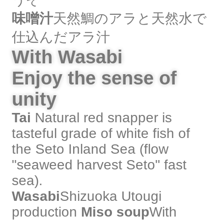
味噌汁
天然鯛のアラと天然水で
仕込んだアラ汁
With Wasabi
Enjoy the sense of
unity
Tai
Natural red snapper is
tasteful grade of white fish of
the Seto Inland Sea (flow
"seaweed harvest Seto" fast
sea).
Wasabi
Shizuoka Utougi
production
Miso soup
With