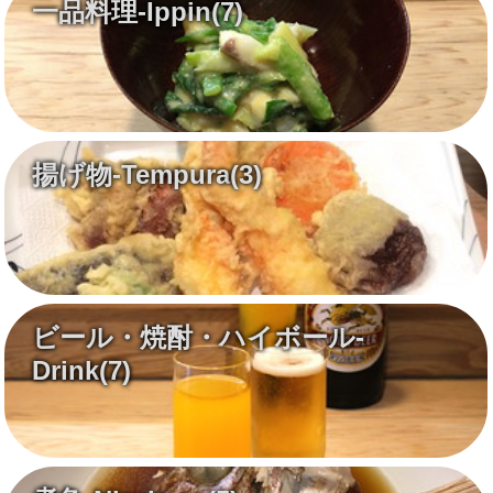
一品料理-Ippin
(7)
揚げ物-Tempura
(3)
ビール・焼酎・ハイボール-
Drink
(7)