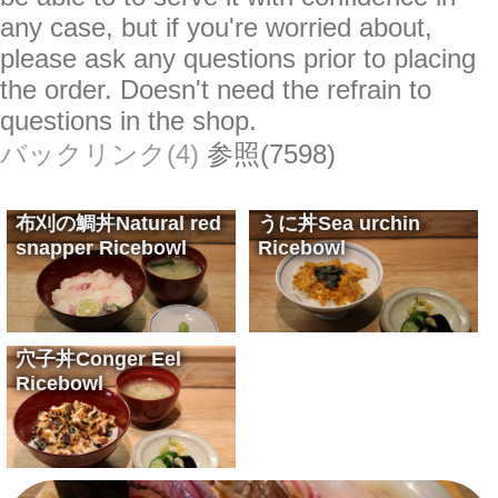
any case, but if you're worried about,
please ask any questions prior to placing
the order. Doesn't need the refrain to
questions in the shop.
バックリンク(4)
参照(7598)
布刈の鯛丼
Natural red
うに丼
Sea urchin
snapper Ricebowl
Ricebowl
天然の鯛とシャリのどんぶり
vinegared rice harmony with red snapper
¥2,100
濃厚な生ウニのどんぶり
Sea urchin ricebowl is rich taste
¥5,000
穴子丼
Conger Eel
Ricebowl
カリッと焼いた穴子のどんぶり
Baked crisp conger eel ricebowl
¥2,100