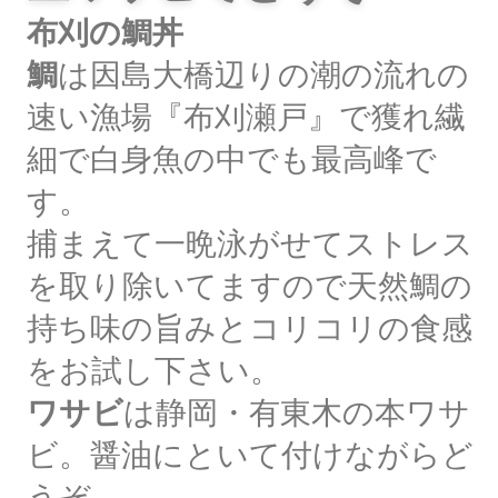
布刈の鯛丼
鯛
は因島大橋辺りの潮の流れの
速い漁場『布刈瀬戸』で獲れ繊
細で白身魚の中でも最高峰で
す。
捕まえて一晩泳がせてストレス
を取り除いてますので天然鯛の
持ち味の旨みとコリコリの食感
をお試し下さい。
ワサビ
は静岡・有東木の本ワサ
ビ。醤油にといて付けながらど
うぞ