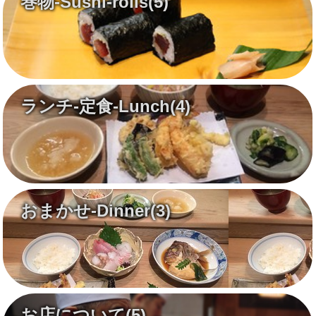
巻物-Sushi-rolls
(5)
ランチ-定食-Lunch
(4)
おまかせ-Dinner
(3)
お店について
(5)