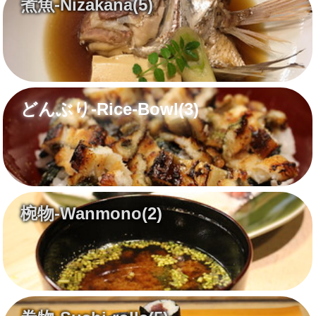
煮魚-Nizakana
(5)
どんぶり-Rice-Bowl
(3)
椀物-Wanmono
(2)