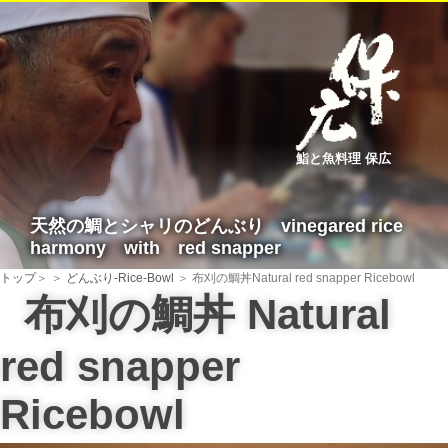
鮨と魚料理 保広
天然の鯛とシャリのどんぶり
vinegared rice
harmony with red snapper
トップ
＞
＞
どんぶり-Rice-Bowl
＞ 布刈の鯛丼
Natural red snapper Ricebowl
布刈の鯛丼
Natural
red snapper
Ricebowl