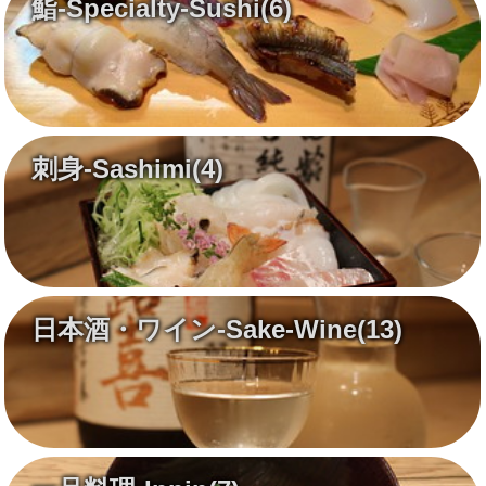
鮨-Specialty-Sushi
(6)
刺身-Sashimi
(4)
日本酒・ワイン-Sake-Wine
(13)