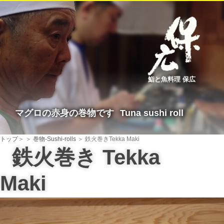
鮨と魚料理 保広
マグロの赤身の巻物です
Tuna sushi roll
トップ
＞
＞
巻物-Sushi-rolls
＞ 鉄火巻き
Tekka Maki
鉄火巻き
Tekka
Maki