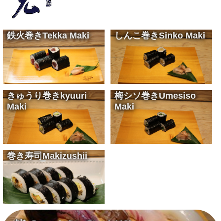
鉄火巻き
Tekka Maki
しんこ巻き
Sinko Maki
マグロの赤身の巻物です
Tuna sushi roll
¥900
熟成した沢庵の巻物です
Mature pickled radish sushi roll
¥400
きゅうり巻き
kyuuri
梅シソ巻き
Umesiso
Maki
Maki
キュウリの巻物です
Cucumber sushi roll
¥400
梅肉とシソの巻物です
Ume and Siso sushi roll
¥400
巻き寿司
Makizushii
尾道風の巻き寿司です
Maki-zushi (Rolled sushi Onomichi Style)
¥1,650