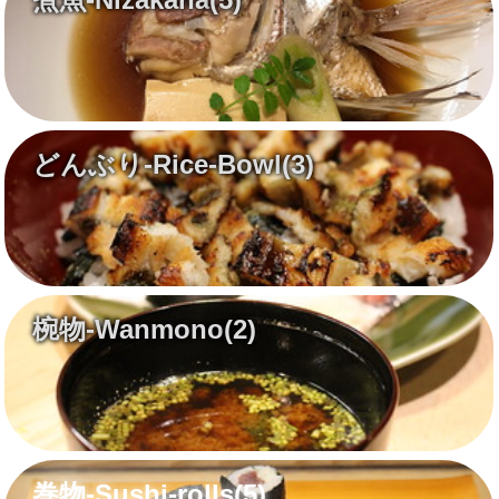
どんぶり-Rice-Bowl
(3)
椀物-Wanmono
(2)
巻物-Sushi-rolls
(5)