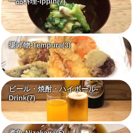
一品料理-Ippin
(7)
揚げ物-Tempura
(3)
ビール・焼酎・ハイボール-
Drink
(7)
煮魚-Nizakana
(5)