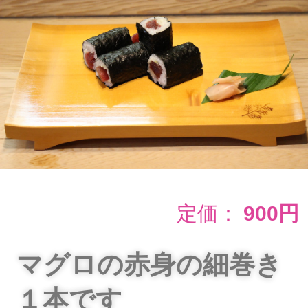
定価：
900円
マグロの赤身の細巻き
１本です