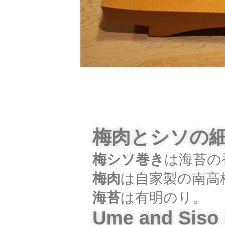
梅肉とシソの
梅シソ巻き
は海苔の
梅肉
は自家製の南高
海苔
は有明のり。
Ume and Siso 