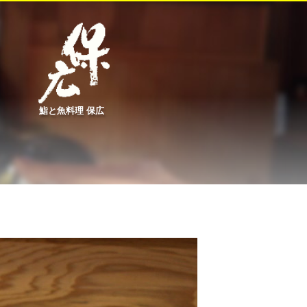
鮨と魚料理 保広