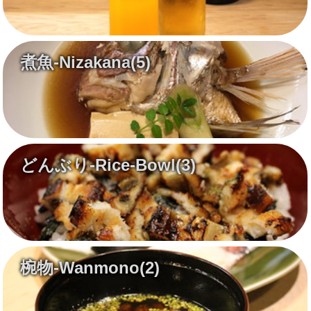
煮魚-Nizakana
(5)
どんぶり-Rice-Bowl
(3)
椀物-Wanmono
(2)