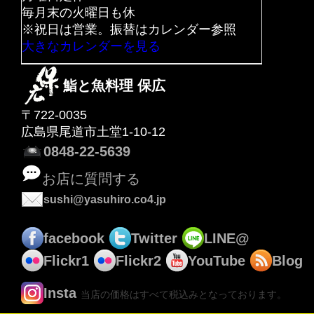
毎月末の火曜日も休
※祝日は営業。振替はカレンダー参照
大きなカレンダーを見る
鮨と魚料理 保広
〒722-0035
広島県尾道市土堂1-10-12
0848-22-5639
お店に質問する
sushi@yasuhiro.co4.jp
facebook
Twitter
LINE@
Flickr1
Flickr2
YouTube
Blog
Insta
×
×
当店の価格はすべて税込みとなっております。
アプリもどうぞ
アプリもどうぞ
インストール
インストール