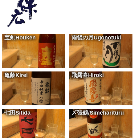
宝剣
Houken
雨後の月
Ugonotuki
白身の刺身に最適のキレのある食中酒
Sake accord with any dish
¥900
料理を選ばない万能型の食中酒
Sake accord with any dish
¥900
亀齢
Kirei
飛露喜
Hiroki
味わい深く煮物に最適
Ideal for simmered dishes
¥900
料理を選ばない万能型の食中酒
Sake accord with any dish
¥1,200
七田
Sitida
〆張鶴
/Simeharituru
精米歩合75%の無濾過純米生酒
Unfiltered pure rice sake with a rice polishing rate of 75%
¥900
刺身に最適のお酒です
The best sake for sashimi
¥900