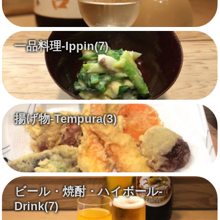
一品料理-Ippin
(7)
揚げ物-Tempura
(3)
ビール・焼酎・ハイボール-
Drink
(7)