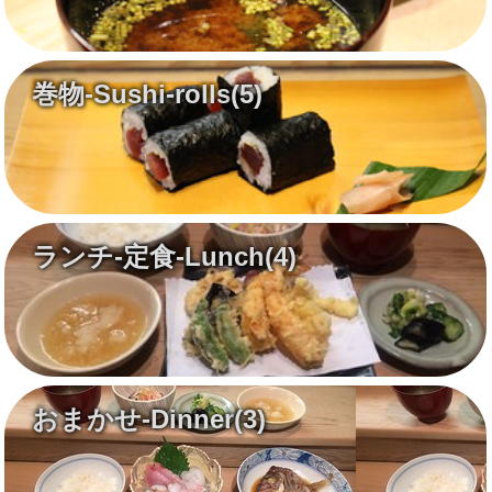
巻物-Sushi-rolls
(5)
ランチ-定食-Lunch
(4)
おまかせ-Dinner
(3)