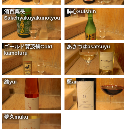
酒百薬長
酔心
Suishin
Sakehyakuyakunotyou
吟醸の香り
Ginjo sake scent
¥900
横山大観が愛したお酒
Sake loved by Yokoyama Taikan
¥1,300
ゴールド賀茂鶴
Gold
あさつゆ
asatsuyu
kamoturu
金粉の桜吹雪が入ってます
With cherry-shaped gold powder
¥1,300
KENZO ESTATEの白ワインです
Napa Valley white wine
¥22,000
結
yui
藍
ai
KENZO ESTATEのロゼワインです
Napa Valley rose wine
¥22,000
KENZO ESTATEの赤ワインです
Napa Valley red wine
¥48,000
夢久
muku