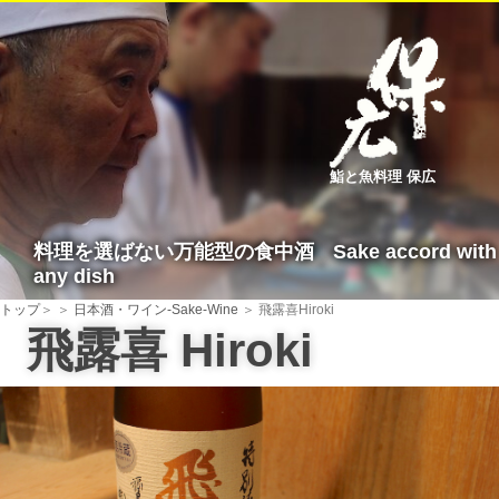
鮨と魚料理 保広
料理を選ばない万能型の食中酒
Sake accord with
any dish
トップ
＞
＞
日本酒・ワイン-Sake-Wine
＞ 飛露喜
Hiroki
飛露喜
Hiroki