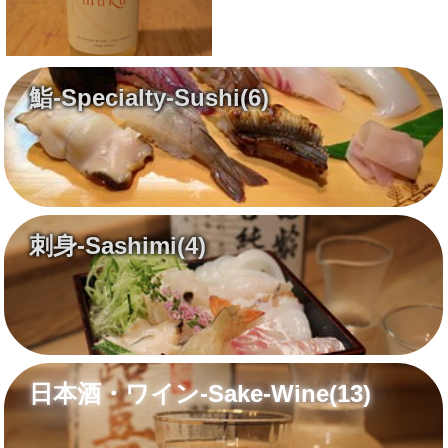
KENZO ESTATEの甘美な白ワインです
Napa Valley Luscious white wine
¥8,500
鮨-Specialty-Sushi
(6)
刺身-Sashimi
(4)
日本酒・ワイン-Sake-Wine
(13)