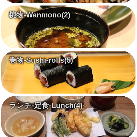
椀物-Wanmono
(2)
巻物-Sushi-rolls
(5)
ランチ-定食-Lunch
(4)