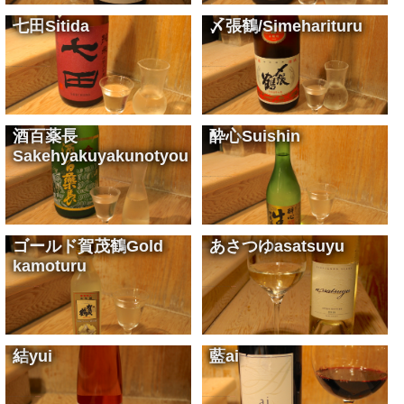
七田
Sitida
〆張鶴
/Simeharituru
精米歩合75%の無濾過純米生酒
Unfiltered pure rice sake with a rice polishing rate of 75%
¥900
刺身に最適のお酒です
The best sake for sashimi
¥900
酒百薬長
酔心
Suishin
Sakehyakuyakunotyou
吟醸の香り
Ginjo sake scent
¥900
横山大観が愛したお酒
Sake loved by Yokoyama Taikan
¥1,300
ゴールド賀茂鶴
Gold
あさつゆ
asatsuyu
kamoturu
金粉の桜吹雪が入ってます
With cherry-shaped gold powder
¥1,300
KENZO ESTATEの白ワインです
Napa Valley white wine
¥22,000
結
yui
藍
ai
KENZO ESTATEのロゼワインです
Napa Valley rose wine
¥22,000
KENZO ESTATEの赤ワインです
Napa Valley red wine
¥48,000