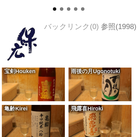
バックリンク(0)
参照(1998)
宝剣
Houken
雨後の月
Ugonotuki
白身の刺身に最適のキレのある食中酒
Sake accord with any dish
¥900
料理を選ばない万能型の食中酒
Sake accord with any dish
¥900
亀齢
Kirei
飛露喜
Hiroki
味わい深く煮物に最適
Ideal for simmered dishes
¥900
料理を選ばない万能型の食中酒
Sake accord with any dish
¥1,200