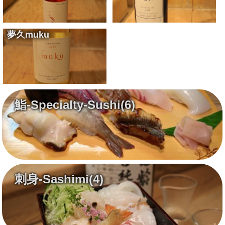
夢久
muku
KENZO ESTATEの甘美な白ワインです
Napa Valley Luscious white wine
¥8,500
鮨-Specialty-Sushi
(6)
刺身-Sashimi
(4)