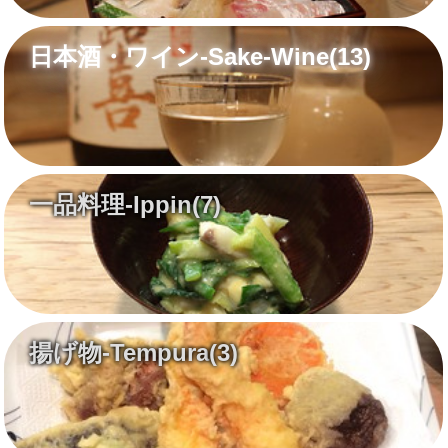
日本酒・ワイン-Sake-Wine
(13)
一品料理-Ippin
(7)
揚げ物-Tempura
(3)