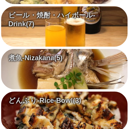
ビール・焼酎・ハイボール-
Drink
(7)
煮魚-Nizakana
(5)
どんぶり-Rice-Bowl
(3)