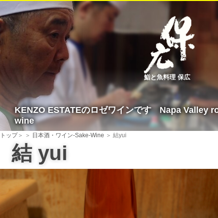
鮨と魚料理 保広
KENZO ESTATEのロゼワインです
Napa Valley r
wine
トップ
＞
＞
日本酒・ワイン-Sake-Wine
＞ 結
yui
結
yui